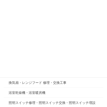
施工事例
24時間風呂修理･工事
インターホン修理、交換工事
エアコンクリーニング
エアコン設置工事 エアコン交換工事
キッチン・水回り工事
コンセント修理・コンセント増設・コンセント交換
テレビアンテナ修理、新規設置工事
換気扇・レンジフード 修理・交換工事
浴室乾燥機・浴室暖房機
照明スイッチ修理・照明スイッチ交換・照明スイッチ増設