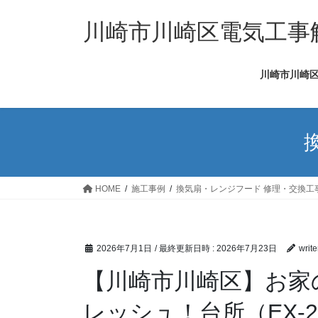
コ
ナ
ン
ビ
川崎市川崎区電気工事解
テ
ゲ
ン
ー
川崎市川崎区
ツ
シ
へ
ョ
ス
ン
キ
に
ッ
移
プ
動
HOME
施工事例
換気扇・レンジフード 修理・交換工
2026年7月1日
/ 最終更新日時 :
2026年7月23日
write
【川崎市川崎区】お家
レッシュ！台所（EX-2