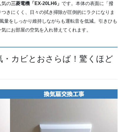
人気の
三菱電機「EX-20LH6」
です。本体の表面に「撥
りつきにくく、日々の拭き掃除が圧倒的にラクになりま
、風量をしっかり維持しながらも運転音を低減。引きひも
一気にお部屋の空気を入れ替えてくれます。
湿気・カビとおさらば！驚くほど