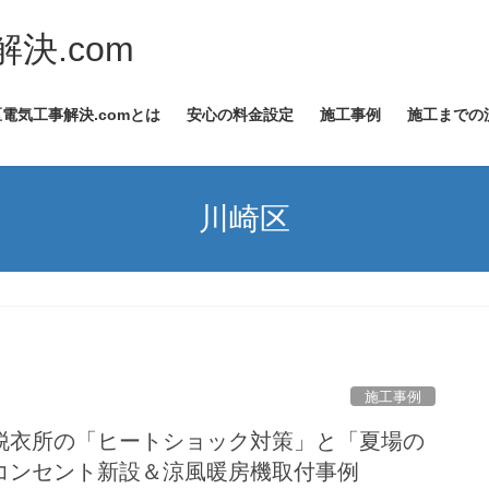
決.com
電気工事解決.comとは
安心の料金設定
施工事例
施工までの
川崎区
施工事例
脱衣所の「ヒートショック対策」と「夏場の
コンセント新設＆涼風暖房機取付事例