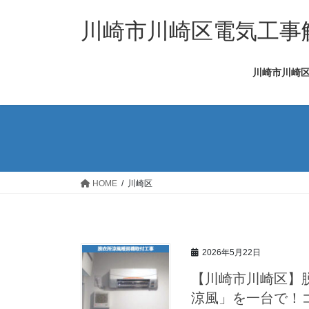
コ
ナ
ン
ビ
川崎市川崎区電気工事解
テ
ゲ
ン
ー
川崎市川崎区
ツ
シ
へ
ョ
ス
ン
キ
に
ッ
移
プ
動
HOME
川崎区
2026年5月22日
【川崎市川崎区】
涼風」を一台で！