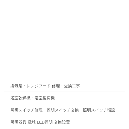
24時間風呂修理･工事
インターホン修理、交換工事
エアコンクリーニング
エアコン設置工事 エアコン交換工事
キッチン・水回り工事
コンセント修理・コンセント増設・コンセント交換
テレビアンテナ修理、新規設置工事
換気扇・レンジフード 修理・交換工事
浴室乾燥機・浴室暖房機
照明スイッチ修理・照明スイッチ交換・照明スイッチ増設
照明器具 電球 LED照明 交換設置